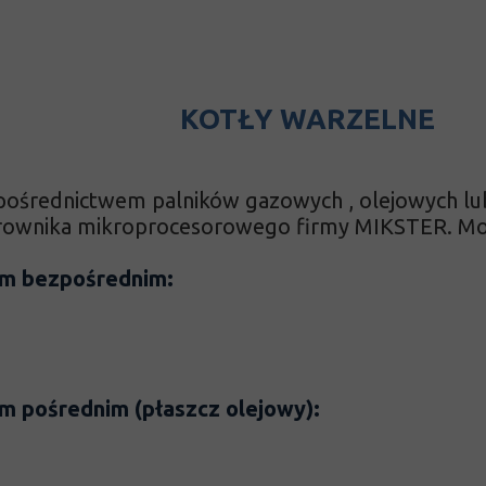
-tradycyjne
KOTŁY WARZELNE
 , Mieszałki Farszu
ośrednictwem palników gazowych , olejowych lub
rownika mikroprocesorowego firmy MIKSTER. Możl
em bezpośrednim:
m pośrednim (płaszcz olejowy):