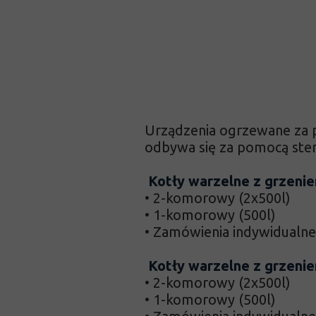
Komory wędzarnicze
Kotły warzelne
Masownice próżniowe
Pozostałe
Urządzenia ogrzewane za p
odbywa się za pomocą ste
Kotły warzelne z grzeni
• 2-komorowy (2x500l)
• 1-komorowy (500l)
• Zamówienia indywidualne
Kotły warzelne z grzenie
• 2-komorowy (2x500l)
• 1-komorowy (500l)