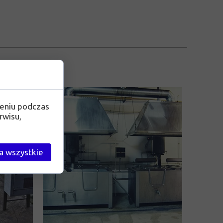
zeniu podczas
rwisu,
a wszystkie